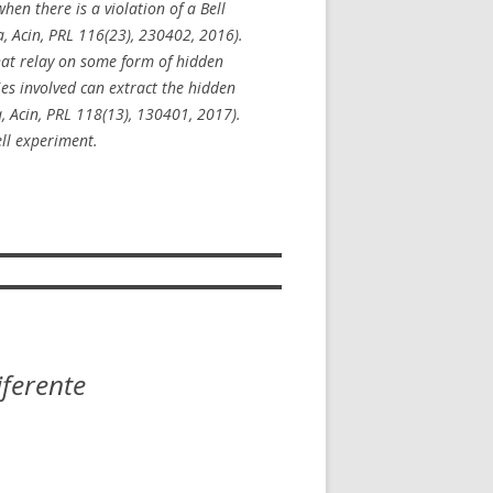
en there is a violation of a Bell
a, Acin, PRL 116(23), 230402, 2016).
that relay on some form of hidden
ies involved can extract the hidden
a, Acin, PRL 118(13), 130401, 2017).
ell experiment.
iferente