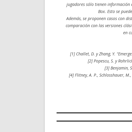
jugadores sólo tienen información d
Box. Esto se puede
Además, se proponen casos con disti
comparación con las versiones clási
en c
[1] Challet, D. y Zhang, Y. “Emer
[2] Popescu, S. y Rohrli
[3] Benjamin, 
[4] Flitney, A. P., Schlosshauer, 