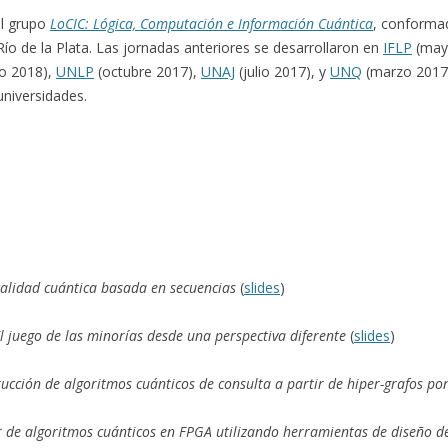
el grupo
LoCIC: Lógica, Computación e Información Cuántica
, conforma
Río de la Plata. Las jornadas anteriores se desarrollaron en
IFLP
(may
o 2018),
UNLP
(octubre 2017),
UNAJ
(julio 2017), y
UNQ
(marzo 2017).
universidades.
alidad cuántica basada en secuencias
(
slides
)
l juego de las minorías desde una perspectiva diferente
(
slides
)
ucción de algoritmos cuánticos de consulta a partir de hiper-grafos p
de algoritmos cuánticos en FPGA utilizando herramientas de diseño de 