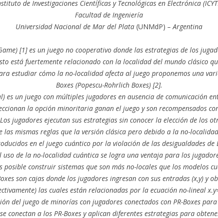
nstituto de Investigaciones Científicas y Tecnológicas en Electrónica (ICYT
Facultad de Ingeniería
Universidad Nacional de Mar del Plata
(UNMdP)
– Argentina
 Game) [1] es un juego no cooperativo donde las estrategias de los jugad
Esto está fuertemente relacionado con la localidad del mundo clásico qu
ara estudiar cómo la no-localidad afecta al juego proponemos una var
Boxes (Popescu-Rohrlich Boxes) [2].
cal) es un juego con múltiples jugadores en ausencia de comunicación en
leccionan la opción minoritaria ganan el juego y son recompensados con
Los jugadores ejecutan sus estrategias sin conocer la elección de los o
ne las mismas reglas que la versión clásica pero debido a la no-localid
roducidos en el juego cuántico por la violación de las desigualdades de 
l uso de la no-localidad cuántica se logra una ventaja para los jugadore
 posible construir sistemas que son más no-locales que los modelos cu
Boxes son cajas donde los jugadores ingresan con sus entradas (x,y) y ob
ectivamente) las cuales están relacionadas por la ecuación no-lineal x.
sión del juego de minorías con jugadores conectados con PR-Boxes para
se conectan a los PR-Boxes y aplican diferentes estrategias para obtene