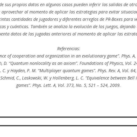
e sus propios datos en algunos casos pueden inferir las salidas de otr
 aprovechar al momento de aplicar las estrategias para evitar situaci
ntas cantidades de jugadores y diferentes arreglos de PR-Boxes para ver
cas y cuánticas. También se analiza la evolución de los juegos, dejando 
uenta datos de las jugadas anteriores al momento de aplicar las estrate
Referencias:
gence of cooperation and organization in an evolutionary game”. Phys. A,
ch, D. “Quantum nonlocality as an axiom”. Foundations of Physics, Vol. 
S. C. y Hayden, P. M. “Multiplayer quantum games”. Phys. Rev. A, Vol. 64
M., Schmid, C., Laskowski, W. y Hollenberg, L. C. “Equivalence between Bel
games”. Phys. Lett. A, Vol. 373, No. 5, 521 – 524, 2009.